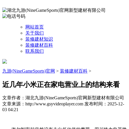
网站首页
关于我们
装修建材知识
装修建材百科
联系我们
九游(NineGameSports)官网
>
装修建材百科
>
近几年小米正在家电营业上的结构来看
文章作者：湖北九游(NineGameSports)官网新型建材有限公司
文章来源：http://www.gsyvideoplayer.com
发布时间：2025-12-
03 04:21