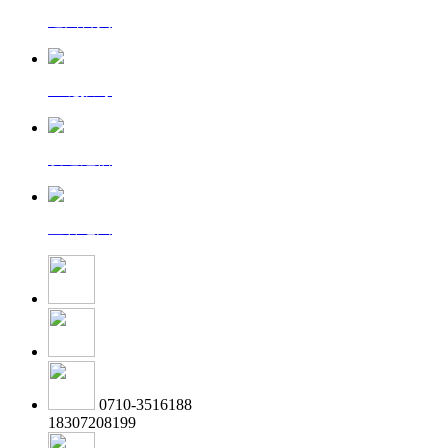
返回首页
一键拨号
发送短信
查看地图
0710-3516188
18307208199