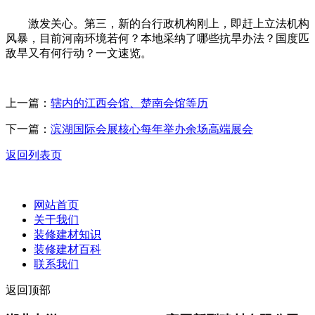
激发关心。第三，新的台行政机构刚上，即赶上立法机构
风暴，目前河南环境若何？本地采纳了哪些抗旱办法？国度匹
敌旱又有何行动？一文速览。
上一篇：
辖内的江西会馆、楚南会馆等历
下一篇：
滨湖国际会展核心每年举办余场高端展会
返回列表页
网站首页
关于我们
装修建材知识
装修建材百科
联系我们
返回顶部