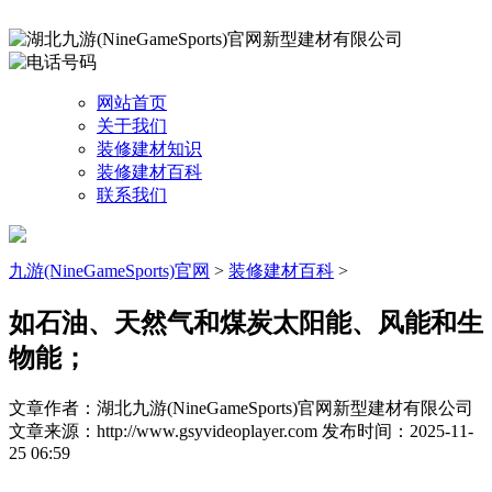
网站首页
关于我们
装修建材知识
装修建材百科
联系我们
九游(NineGameSports)官网
>
装修建材百科
>
如石油、天然气和煤炭太阳能、风能和生
物能；
文章作者：湖北九游(NineGameSports)官网新型建材有限公司
文章来源：http://www.gsyvideoplayer.com
发布时间：2025-11-
25 06:59