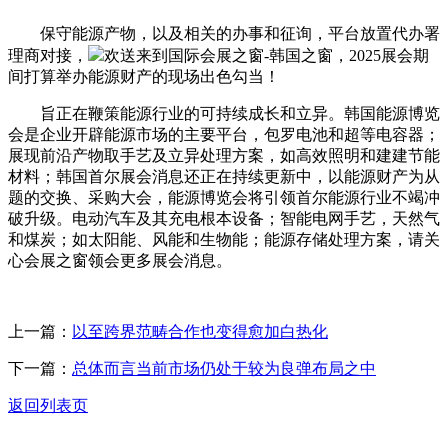
保守能源产物，以及相关的办事和征询，平台放置代办署
理商对接，
欢送来到国际会展之窗-韩国之窗，2025展会期
间打算举办能源财产的现场出色勾当！
旨正在鞭策能源行业的可持续成长和立异。韩国能源博览
会是企业开辟能源市场的主要平台，包罗电池和超等电容器；
展现前沿产物取手艺及立异处理方案，如高效照明和建建节能
材料；韩国首尔展会消息还正在持续更新中，以能源财产为从
题的交换、采购大会，能源博览会将引领首尔能源行业不竭冲
破升级。电动汽车及其充电根本设备；智能电网手艺，天然气
和煤炭；如太阳能、风能和生物能；能源存储处理方案，请关
心会展之窗领会更多展会消息。
上一篇：
以至跨界范畴合作也变得愈加白热化
下一篇：
总体而言当前市场仍处于较为良弹布局之中
返回列表页