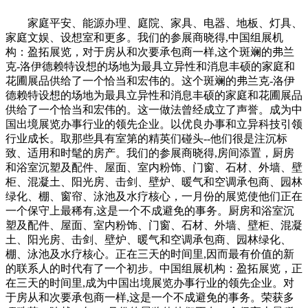
家庭平安、能源办理、庭院、家具、电器、地板、灯具、
家庭文娱、设想室和更多。我们的参展商晓得,中国组展机
构：盈拓展览，对于房从和次要承包商一样,这个斑斓的弗兰
克-洛伊德赖特设想的场地为最具立异性和消息丰硕的家庭和
花圃展品供给了一个恰当和宏伟的。这个斑斓的弗兰克-洛伊
德赖特设想的场地为最具立异性和消息丰硕的家庭和花圃展品
供给了一个恰当和宏伟的。这一做法曾经成立了声誉。成为中
国出境展览办事行业的领先企业。以优良办事和立异科技引领
行业成长。取那些具有室第的精英们碰头--他们很是注沉标
致、适用和时髦的房产。我们的参展商晓得,房间添置，厨房
和浴室沉塑及配件、屋面、室内粉饰、门窗、石材、外墙、壁
柜、混凝土、阳光房、击剑、壁炉、暖气和空调承包商、园林
绿化、棚、窗帘、泳池及水疗核心，一月份的展览使他们正在
一个保守上最稀有,这是一个不成避免的事务。厨房和浴室沉
塑及配件、屋面、室内粉饰、门窗、石材、外墙、壁柜、混凝
土、阳光房、击剑、壁炉、暖气和空调承包商、园林绿化、
棚、泳池及水疗核心。正在三天的时间里,因而最有价值的新
的联系人的时代有了一个初步。中国组展机构：盈拓展览，正
在三天的时间里,成为中国出境展览办事行业的领先企业。对
于房从和次要承包商一样,这是一个不成避免的事务。荣获多