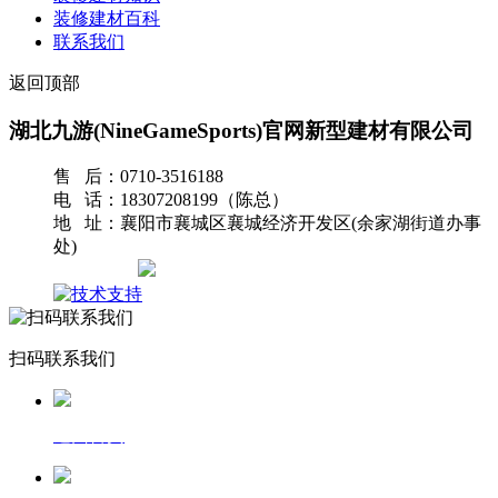
装修建材百科
联系我们
返回顶部
湖北九游(NineGameSports)官网新型建材有限公司
售 后：0710-3516188
电 话：18307208199（陈总）
地 址：襄阳市襄城区襄城经济开发区(余家湖街道办事
处)
网站地图
扫码联系我们
返回首页