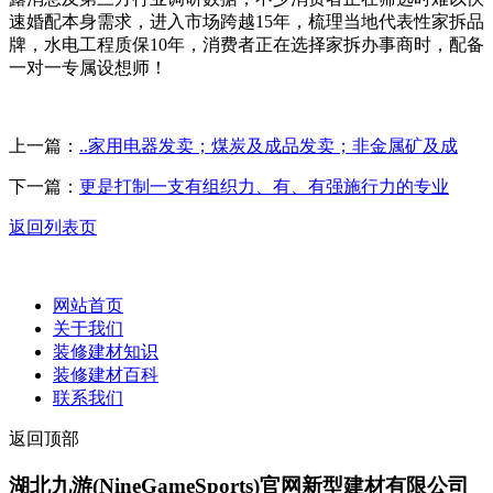
速婚配本身需求，进入市场跨越15年，梳理当地代表性家拆品
牌，水电工程质保10年，消费者正在选择家拆办事商时，配备
一对一专属设想师！
上一篇：
..家用电器发卖；煤炭及成品发卖；非金属矿及成
下一篇：
更是打制一支有组织力、有、有强施行力的专业
返回列表页
网站首页
关于我们
装修建材知识
装修建材百科
联系我们
返回顶部
湖北九游(NineGameSports)官网新型建材有限公司