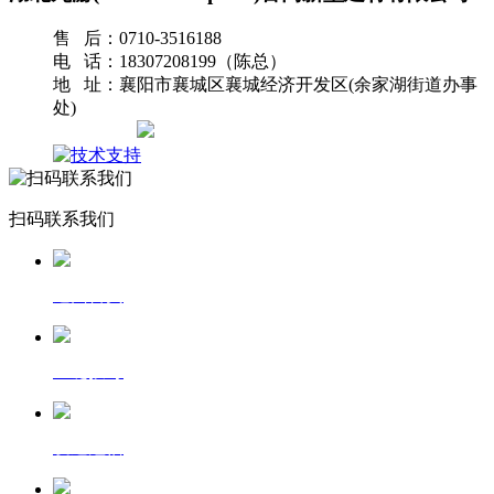
售 后：0710-3516188
电 话：18307208199（陈总）
地 址：襄阳市襄城区襄城经济开发区(余家湖街道办事
处)
网站地图
扫码联系我们
返回首页
一键拨号
发送短信