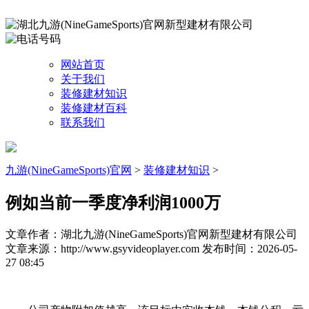
网站首页
关于我们
装修建材知识
装修建材百科
联系我们
九游(NineGameSports)官网
>
装修建材知识
>
例如当前一季度净利润1000万
文章作者：湖北九游(NineGameSports)官网新型建材有限公司
文章来源：http://www.gsyvideoplayer.com
发布时间：2026-05-
27 08:45