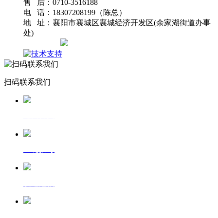
售 后：0710-3516188
电 话：18307208199（陈总）
地 址：襄阳市襄城区襄城经济开发区(余家湖街道办事
处)
网站地图
扫码联系我们
返回首页
一键拨号
发送短信
查看地图