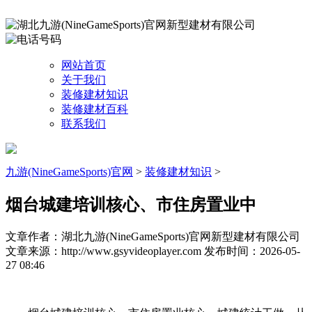
网站首页
关于我们
装修建材知识
装修建材百科
联系我们
九游(NineGameSports)官网
>
装修建材知识
>
烟台城建培训核心、市住房置业中
文章作者：湖北九游(NineGameSports)官网新型建材有限公司
文章来源：http://www.gsyvideoplayer.com
发布时间：2026-05-
27 08:46