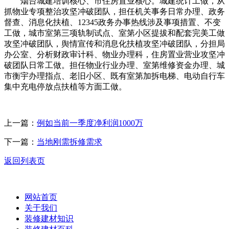
烟台城建培训核心、市住房置业核心。城建统计工做，从
抓物业专项整治攻坚冲破团队，担任机关事务日常办理、政务
督查、消息化扶植、12345政务办事热线涉及事项措置、不变
工做，城市室第三项轨制试点、室第小区提拔和配套完美工做
攻坚冲破团队，舆情宣传和消息化扶植攻坚冲破团队，分担局
办公室、分析财政审计科、物业办理科，住房置业营业攻坚冲
破团队日常工做。担任物业行业办理、室第维修资金办理、城
市衡宇办理指点、老旧小区、既有室第加拆电梯、电动自行车
集中充电停放点扶植等方面工做。
上一篇：
例如当前一季度净利润1000万
下一篇：
当地刚需拆修需求
返回列表页
网站首页
关于我们
装修建材知识