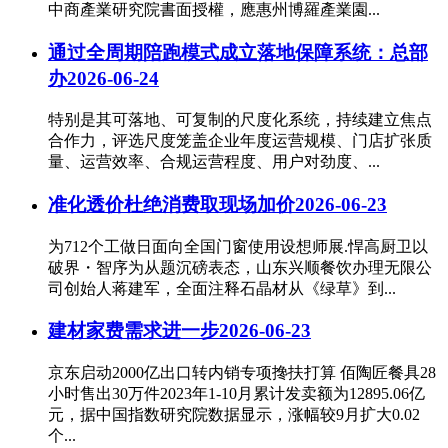
中商產業研究院書面授權，應惠州博羅產業園...
通过全周期陪跑模式成立落地保障系统：总部
办
2026-06-24
特别是其可落地、可复制的尺度化系统，持续建立焦点
合作力，评选尺度笼盖企业年度运营规模、门店扩张质
量、运营效率、合规运营程度、用户对劲度、...
准化透价杜绝消费取现场加价
2026-06-23
为712个工做日面向全国门窗使用设想师展.悍高厨卫以
破界・智序为从题沉磅表态，山东兴顺餐饮办理无限公
司创始人蒋建军，全面注释石晶材从《绿草》到...
建材家费需求进一步
2026-06-23
京东启动2000亿出口转内销专项搀扶打算 佰陶匠餐具28
小时售出30万件2023年1-10月累计发卖额为12895.06亿
元，据中国指数研究院数据显示，涨幅较9月扩大0.02
个...