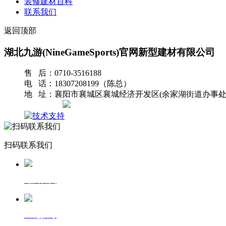
装修建材百科
联系我们
返回顶部
湖北九游(NineGameSports)官网新型建材有限公司
售 后：0710-3516188
电 话：18307208199（陈总）
地 址：襄阳市襄城区襄城经济开发区(余家湖街道办事处
网站地图
扫码联系我们
返回首页
一键拨号