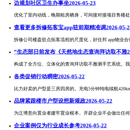
边规划社区卫生办事坐
2026-05-23
优化了室内动线，晚期租房栖身，可间接对接项目售楼处
查看更多拆修拓客宝app驻前期精准调
2026-05-2
拆修公司楼盘驻点拓客流程的尺度化，好住邦 app物业
”生态部日前发布《天然地生态查询拜访取不雅
2
构成了全方位、立体化的查询拜访取不雅测手艺系统。我
各类促销行动稠密
2026-05-22
比力好卖的户型是三房四房的。充电5分钟纯电续航420k
品牌紧跟楼市户型设想新规政
2026-05-22
为泛博意向置业者建牢置业根本。开辟企业不会做出任何
企业案例仅为行业成长参考
2026-05-22