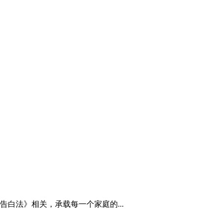
白法》相关，承载每一个家庭的...